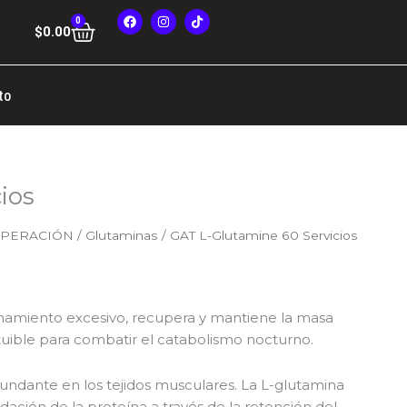
F
I
T
0
Cart
a
n
i
$
0.00
c
s
k
e
t
t
b
a
o
o
g
k
o
r
to
k
a
m
ios
UPERACIÓN
/
Glutaminas
/ GAT L-Glutamine 60 Servicios
namiento excesivo, recupera y mantiene la masa
uible para combatir el catabolismo nocturno.
undante en los tejidos musculares. La L-glutamina
dación de la proteína a través de la retención del