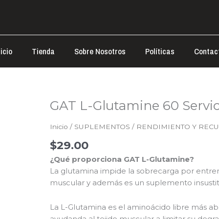
nicio
Tienda
Sobre Nosotros
Políticas
Contac
GAT L-Glutamine 60 Servic
Inicio
/
SUPLEMENTOS
/
RENDIMIENTO Y REC
$
29.00
¿Qué proporciona GAT L-Glutamine?
La glutamina impide la sobrecarga por entre
muscular y además es un suplemento insustit
La L-Glutamina es el aminoácido libre más ab
ayudanda al tejido muscular a limitar su degra