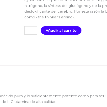
nitrógeno, la síntesis del glucógeno y de la 
destoxificante del cerebro. Por esta razón l
como «the thinker’s amino».
GAT
Añadir al carrito
L-
Glutamine
60
Servicios
cantidad
cido puro y lo suficientemente potente como para ser util
de L-Glutamina de alta calidad.