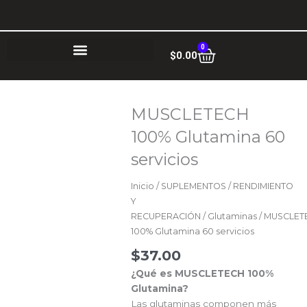
Ir
al
contenido
0
Cart
$
0.00
MUSCLETECH
100% Glutamina 60
servicios
Inicio
/
SUPLEMENTOS
/
RENDIMIENTO
Y
RECUPERACIÓN
/
Glutaminas
/ MUSCLET
100% Glutamina 60 servicios
$
37.00
¿Qué es MUSCLETECH 100%
Glutamina?
Las glutaminas componen más