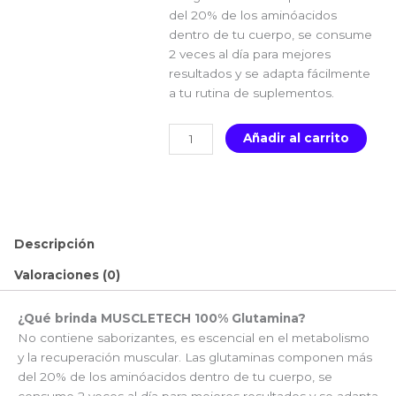
del 20% de los aminóacidos
dentro de tu cuerpo, se consume
2 veces al día para mejores
resultados y se adapta fácilmente
a tu rutina de suplementos.
MUSCLETECH
Añadir al carrito
100%
Glutamina
60
servicios
cantidad
Descripción
Valoraciones (0)
¿Qué brinda MUSCLETECH 100% Glutamina?
No contiene saborizantes, es escencial en el metabolismo
y la recuperación muscular. Las glutaminas componen más
del 20% de los aminóacidos dentro de tu cuerpo, se
consume 2 veces al día para mejores resultados y se adapta