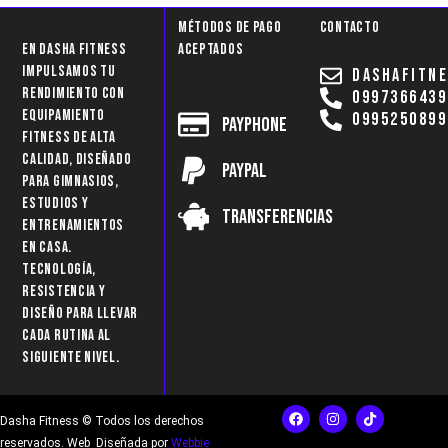
Métodos de pago
Contacto
En Dasha Fitness
aceptados
impulsamos tu
dashafitn
rendimiento con
0997366439
equipamiento
0995250899
Payphone
fitness de alta
calidad, diseñado
Paypal
para gimnasios,
estudios y
Transferencias
entrenamientos
en casa.
Tecnología,
resistencia y
diseño para llevar
cada rutina al
siguiente nivel.
F
I
T
Dasha Fitness © Todos los derechos
a
n
i
c
s
k
reservados. Web Diseñada por
Webbie