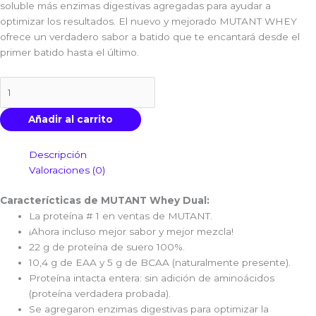
soluble más enzimas digestivas agregadas para ayudar a
optimizar los resultados. El nuevo y mejorado MUTANT WHEY
ofrece un verdadero sabor a batido que te encantará desde el
primer batido hasta el último.
MUTANT
Whey
Dual
Añadir al carrito
4
libras
Descripción
cantidad
Valoraciones (0)
Caracterícticas de MUTANT Whey Dual:
La proteína # 1 en ventas de MUTANT.
¡Ahora incluso mejor sabor y mejor mezcla!
22 g de proteína de suero 100%.
10,4 g de EAA y 5 g de BCAA (naturalmente presente).
Proteína intacta entera: sin adición de aminoácidos
(proteína verdadera probada).
Se agregaron enzimas digestivas para optimizar la