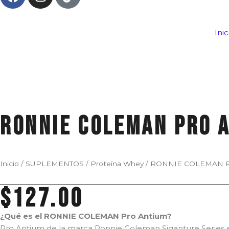
a
n
i
c
s
k
e
t
t
Inic
b
a
o
o
g
k
o
r
k
a
m
RONNIE COLEMAN Pro A
Inicio
/
SUPLEMENTOS
/
Proteína Whey
/ RONNIE COLEMAN Pro
$
127.00
¿Qué es el RONNIE COLEMAN Pro Antium?
Pro Antium de la marca Ronnie Coleman Siganture Series e