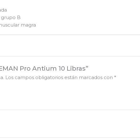
ada
l grupo B
muscular magra
EMAN Pro Antium 10 Libras”
a.
Los campos obligatorios están marcados con
*