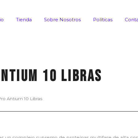
io
Tienda
Sobre Nosotros
Políticas
Cont
ntium 10 Libras
 Antium 10 Libras
s un complejo supremo de proteínas multifase de alta con