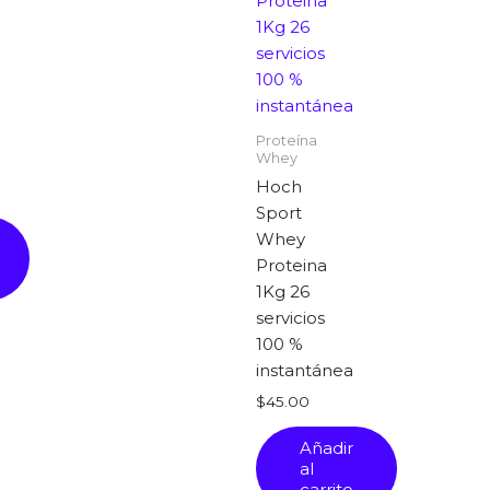
Proteína
Whey
Hoch
Sport
Whey
Proteina
1Kg 26
servicios
100 %
instantánea
$
45.00
Añadir
al
carrito