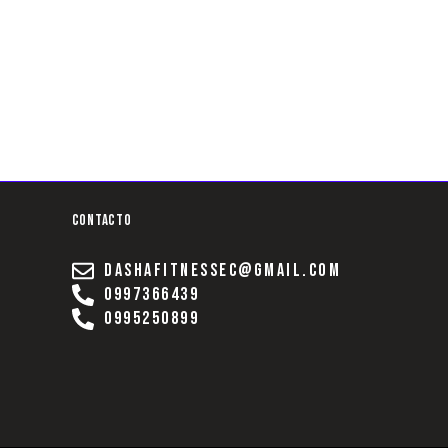
Contacto
dashafitnessec@gmail.com
0997366439
0995250899