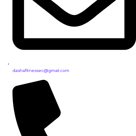
dashafitnessec@gmail.com