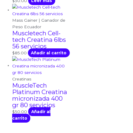
$
30.00
Leer más
Mass Gainer | Ganador de
Peso Ecuador
Muscletech Cell-
tech Creatina 6lbs
56 servicios
$
85.00
Añadir al carrito
Creatinas
MuscleTech
Platinum Creatina
micronizada 400
gr 80 servicios
$
50.00
Añadir al
carrito