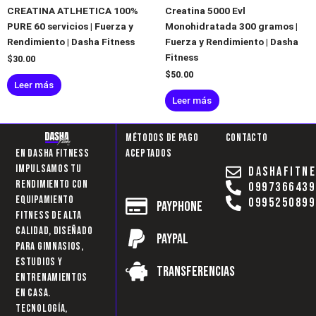
CREATINA ATLHETICA 100%
Creatina 5000 Evl
PURE 60 servicios | Fuerza y
Monohidratada 300 gramos |
Rendimiento | Dasha Fitness
Fuerza y Rendimiento | Dasha
Fitness
$
30.00
$
50.00
Leer más
Leer más
Métodos de pago
Contacto
aceptados
En Dasha Fitness
impulsamos tu
dashafitn
rendimiento con
0997366439
equipamiento
0995250899
Payphone
fitness de alta
calidad, diseñado
Paypal
para gimnasios,
estudios y
Transferencias
entrenamientos
en casa.
Tecnología,