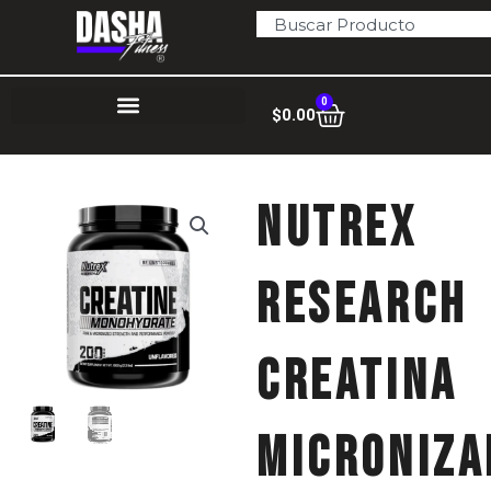
Ir
Search
al
contenido
0
Cart
$
0.00
Nutrex
Research
creatina
microniza