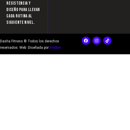
resistencia y
diseño para llevar
cada rutina al
siguiente nivel.
F
I
T
Dasha Fitness © Todos los derechos
a
n
i
c
s
k
reservados. Web Diseñada por
Webbie
e
t
t
b
a
o
o
g
k
o
r
k
a
m