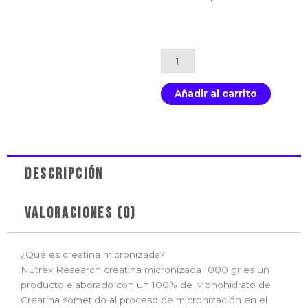
Nutrex
Research
creatina
Añadir al carrito
micronizada
1000
gr
|
Fuerza
Descripción
y
Rendimiento
|
Valoraciones (0)
Dasha
Fitness
cantidad
¿Qué es creatina micronizada?
Nutrex Research creatina micronizada 1000 gr es un
producto elaborado con un 100% de Monohidrato de
Creatina sometido al proceso de micronización en el