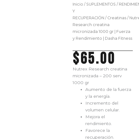
Inicio
/
SUPLEMENTOS
/
RENDIMIE
Y
RECUPERACIÓN
/
Creatinas
/ Nutr
Research creatina
micronizada 1000 gr | Fuerza
y Rendimiento | Dasha Fitness
$
65.00
Nutrex Research creatina
micronizada – 200 serv
1000 gr
Aumento de la fuerza
y la energía.
Incremento del
volumen celular.
Mejora el
rendimiento.
Favorece la
recuperación.