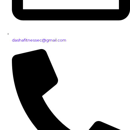
dashafitnessec@gmail.com