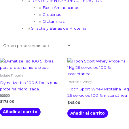
RENDIMIENTO Y RECUPERACIÓN
Bcca Aminoacidos
Creatinas
Glutaminas
Snacks y Barras de Proteína
Isolate Protein
Proteína Whey
Dymatize Iso 100 5 libras pura
proteina hidrolizada
Hoch Sport Whey Proteina 1Kg
26 servicios 100 % instantánea
Valorado con
$
175.00
$
45.00
5.00
de 5
Añadir al carrito
Añadir al carrito